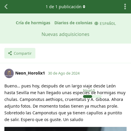
1
de
1
publicación
Cría de hormigas
Diarios de colonias
ESPAÑOL
Nuevas adquisiciones
Compartir
Neon_Horolix1
30 de Ago de 2024
Bueno… pues hoy, después de un largo viaje desde León
Nivel
0
hasta Sevilla me han llegado unas especies de hormigas muy
chulas. Camponotus aethiops, cruentatus y A. Gibosa. Ahora
adjunto fotos. De momento todas tienen ya muchas prole.
Sobretodo las Camponotus que ya tienen capullos a puntito
de salir. Espero que os guste. Un saludo