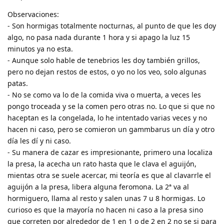
Observaciones:
- Son hormigas totalmente nocturnas, al punto de que les doy
algo, no pasa nada durante 1 hora y si apago la luz 15
minutos ya no esta.
- Aunque solo hable de tenebrios les doy también grillos,
pero no dejan restos de estos, o yo no los veo, solo algunas
patas.
- No se como va lo de la comida viva o muerta, a veces les
pongo troceada y se la comen pero otras no. Lo que si que no
haceptan es la congelada, lo he intentado varias veces y no
hacen ni caso, pero se comieron un gammbarus un día y otro
día les dí y ni caso.
- Su manera de cazar es impresionante, primero una localiza
la presa, la acecha un rato hasta que le clava el aguijón,
mientas otra se suele acercar, mi teoría es que al clavarrle el
aguijón a la presa, libera alguna feromona. La 2ª va al
hormiguero, llama al resto y salen unas 7 u 8 hormigas. Lo
curioso es que la mayoría no hacen ni caso a la presa sino
que correten por alrededor de 1 en 1 o de 2 en 2 no se si para