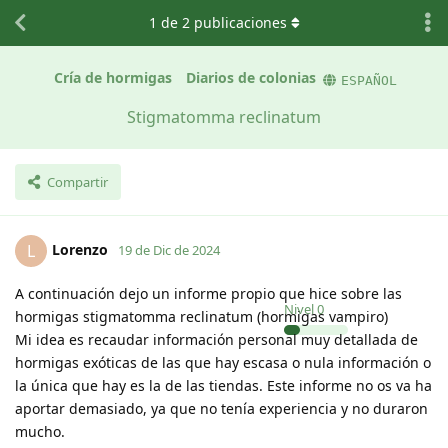
1
de
2
publicaciones
Cría de hormigas
Diarios de colonias
ESPAÑOL
Stigmatomma reclinatum
Compartir
Lorenzo
L
19 de Dic de 2024
A continuación dejo un informe propio que hice sobre las
Nivel
0
hormigas stigmatomma reclinatum (hormigas vampiro)
Mi idea es recaudar información personal muy detallada de
hormigas exóticas de las que hay escasa o nula información o
la única que hay es la de las tiendas. Este informe no os va ha
aportar demasiado, ya que no tenía experiencia y no duraron
mucho.