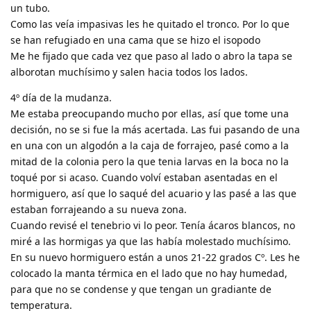
un tubo.
Como las veía impasivas les he quitado el tronco. Por lo que
se han refugiado en una cama que se hizo el isopodo
Me he fijado que cada vez que paso al lado o abro la tapa se
alborotan muchísimo y salen hacia todos los lados.
4º día de la mudanza.
Me estaba preocupando mucho por ellas, así que tome una
decisión, no se si fue la más acertada. Las fui pasando de una
en una con un algodón a la caja de forrajeo, pasé como a la
mitad de la colonia pero la que tenia larvas en la boca no la
toqué por si acaso. Cuando volví estaban asentadas en el
hormiguero, así que lo saqué del acuario y las pasé a las que
estaban forrajeando a su nueva zona.
Cuando revisé el tenebrio vi lo peor. Tenía ácaros blancos, no
miré a las hormigas ya que las había molestado muchísimo.
En su nuevo hormiguero están a unos 21-22 grados Cº. Les he
colocado la manta térmica en el lado que no hay humedad,
para que no se condense y que tengan un gradiante de
temperatura.